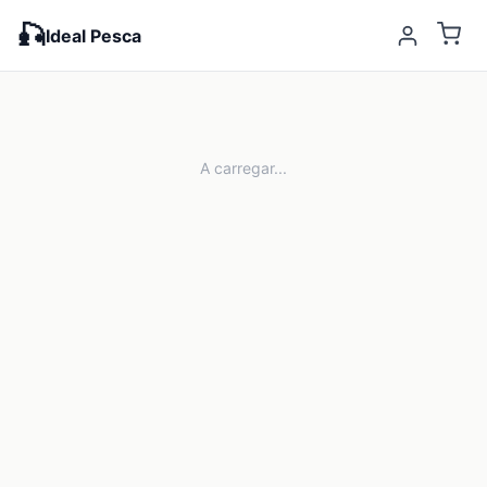
🎣
Ideal Pesca
A carregar...