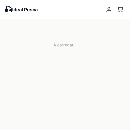
🎣
Ideal Pesca
A carregar...